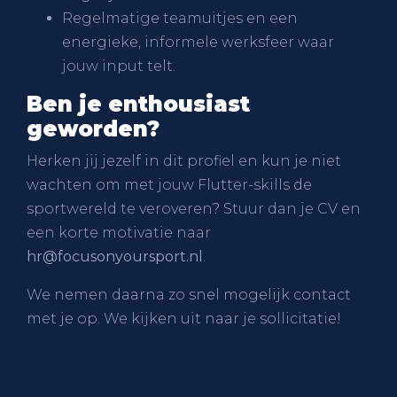
Regelmatige teamuitjes en een
energieke, informele werksfeer waar
jouw input telt.
Ben je enthousiast
geworden?
Herken jij jezelf in dit profiel en kun je niet
wachten om met jouw Flutter-skills de
sportwereld te veroveren? Stuur dan je CV en
een korte motivatie naar
hr@focusonyoursport.nl
.
We nemen daarna zo snel mogelijk contact
met je op. We kijken uit naar je sollicitatie!