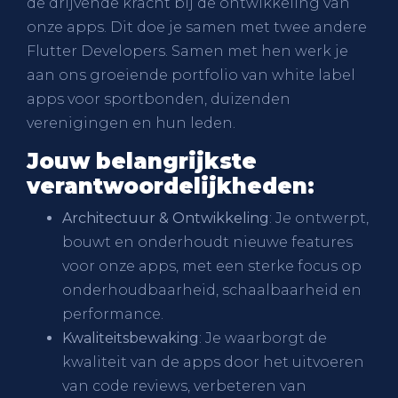
de drijvende kracht bij de ontwikkeling van
onze apps. Dit doe je samen met twee andere
Flutter Developers. Samen met hen werk je
aan ons groeiende portfolio van white label
apps voor sportbonden, duizenden
verenigingen en hun leden.
Jouw belangrijkste
verantwoordelijkheden:
Architectuur & Ontwikkeling
: Je ontwerpt,
bouwt en onderhoudt nieuwe features
voor onze apps, met een sterke focus op
onderhoudbaarheid, schaalbaarheid en
performance.
Kwaliteitsbewaking
: Je waarborgt de
kwaliteit van de apps door het uitvoeren
van code reviews, verbeteren van