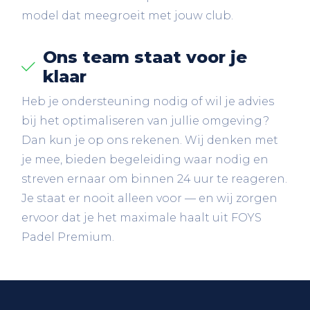
model dat meegroeit met jouw club.
Ons team staat voor je
klaar
Heb je ondersteuning nodig of wil je advies
bij het optimaliseren van jullie omgeving?
Dan kun je op ons rekenen. Wij denken met
je mee, bieden begeleiding waar nodig en
streven ernaar om binnen 24 uur te reageren.
Je staat er nooit alleen voor — en wij zorgen
ervoor dat je het maximale haalt uit FOYS
Padel Premium.