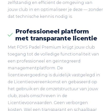
zelfstandig en efficiënt de omgeving van
jouw club in en optimaliseer je deze — zonder
dat technische kennis nodig is.
Professioneel platform
met transparante licentie
Met FOYS Padel Premium krijgt jouw club
toegang tot de volledige functionaliteit van
een professioneel en geïntegreerd
managementplatform. De
licentievergoeding is duidelijk vastgelegd in
de Licentieovereenkomst en gebaseerd op
het gebruik en de omzetstructuur van jouw
club, zoals omschreven in de
Licentievoorwaarden. Geen verborgen
kosten. Wel een transparant en schaalbaar