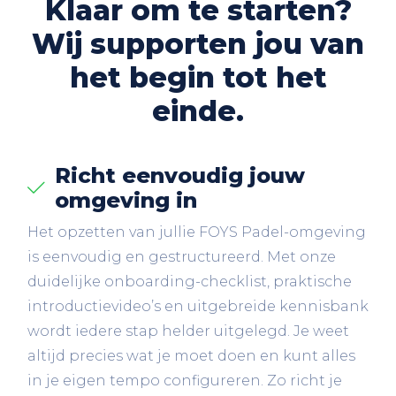
Klaar om te starten?
Wij supporten jou van
het begin tot het
einde.
Richt eenvoudig jouw
omgeving in
Het opzetten van jullie FOYS Padel-omgeving
is eenvoudig en gestructureerd. Met onze
duidelijke onboarding-checklist, praktische
introductievideo’s en uitgebreide kennisbank
wordt iedere stap helder uitgelegd. Je weet
altijd precies wat je moet doen en kunt alles
in je eigen tempo configureren. Zo richt je