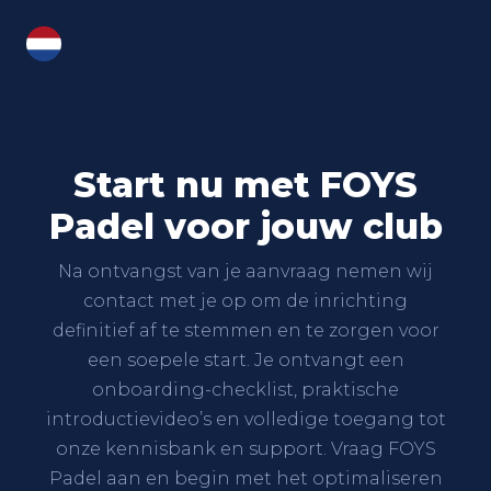
NL
Start nu met FOYS
Padel voor jouw club
Na ontvangst van je aanvraag nemen wij
contact met je op om de inrichting
definitief af te stemmen en te zorgen voor
een soepele start. Je ontvangt een
onboarding-checklist, praktische
introductievideo’s en volledige toegang tot
onze kennisbank en support. Vraag FOYS
Padel aan en begin met het optimaliseren