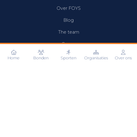
Over FOYS
Blog
The team
Career
Home
Bonden
Sporten
Organisaties
Over ons
Support
Help Center
Taal
NL
EN