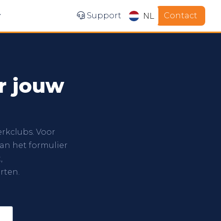
Contact
Support
NL
r jouw
rkclubs. Voor
van het formulier
,
rten.