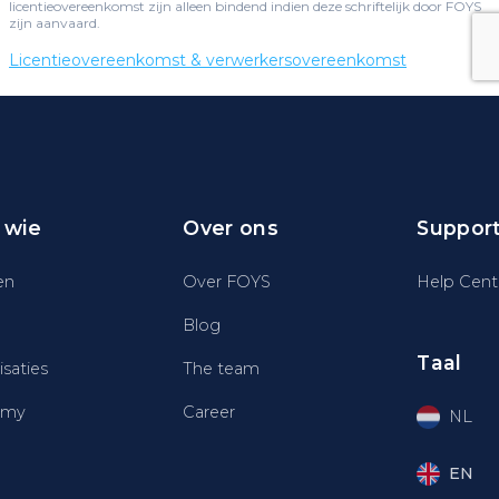
 wie
Over ons
Suppor
en
Over FOYS
Help Cent
Blog
Taal
saties
The team
emy
Career
NL
EN