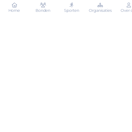
Plan een demo
Home
Bonden
Sporten
Organisaties
Over 
Vertrouwd door de NTTB
Creëer
supervrijwillig
ers